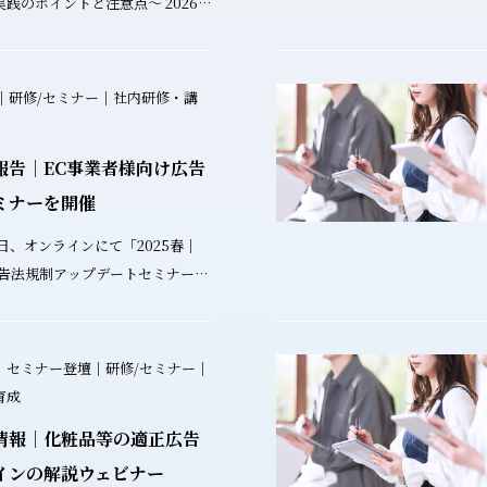
のポイントと注意点〜 2026
（火）開催｜オンライン
n=56） 大変多くの方々
.30｜研修/セミナー｜社内研修・講
ご参加いただき、誠にありがとう
は85.7%
報告｜EC事業者様向け広告
変満足」または「満足」とご回答
講師として大変嬉しく思っており
ミナーを開催
例が大変参考になりました ✓ AI
広告法規制アップデートセミナー」
点がよくわかりました ✓ 実例
テーマは「2025春｜
容にて分かりやすかったです セ
広告法規制アップデートセミナー」
ている
注意のステマ・キャンペーン、最
.27｜セミナー登壇｜研修/セミナー｜
なれるよう、以下のテーマを実例
と機能性表示食品の表示を押さえ
育成
した。 ▸AIの得意な領
様が直面する広
ないこと ▸
情報｜化粧品等の適正広告
最新動向について詳しく解説いた
プト例 生成AIは業務を劇
インの解説ウェビナー
しますが、薬事チェックにおける