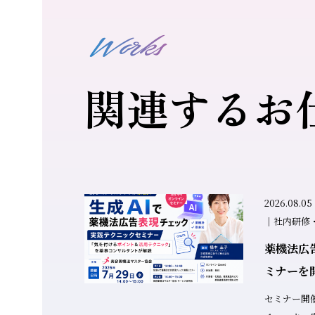
Works
関連するお
2026.08
｜社内研修
薬機法広
ミナーを
セミナー開催報告 生成AI ×