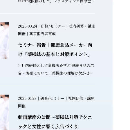
fasting依頼のもと、ファスティング指導士や
栄養カウンセラーとして活動される事業者向
けのオンラインセミナーを実施いたしまし
た。 ファスティング指導士育成アカデミー
2025.03.24｜研修/セミナー｜社内研修・講座
RFA - Rinascita fasting 本セミナーは、健康
開催｜薬事担当者育成
関連ビジネスに携わる専門家が抱える「正確
セミナー報告｜健康食品メーカー向
な情報発信と法規制遵守」という重要な課題
に対する実践的なソリューションを提供しま
け「薬機法の基本と対策ポイント」
した。 セミナー概要 開催形式: Zoomウェビ
1. 社内研修として薬機法を学ぶ 健康食品の広
ナー 実施時間: 2時間 対象者: ファスティング
告・販売において、薬機法の理解は欠かせま
指導士、栄養カウンセラー、健康関連事業者
せん。 しかし、「どこまでならOK？」「ど
参加形態: 講師陣を含む企業・団体単位での参
んな表現がNG？」と悩むことも多いですよ
加 セミナーが解決する課題 健康食品やファス
ね。 2025年3月、京都市に本社を構える株式
2025.01.27｜研修/セミナー｜社内研修・講座
ティング指導の領域では、薬機法・景品表示
会社わかさ生活さまより従業員に薬機法の基
開催
法・医師法といった複雑な法規制が関わって
礎知識について周知を図りたいというご依頼
きます。これらの法規制を正確に理解し遵守
動画講座の公開～薬機法対策テクニ
を受け、 「薬機法の基本と対策ポイント」を
することは、事業者にとって必須の知識で
解説するセミナーを開催しました。 2. セミナ
ックと女性に響く広告づくり
す。 しかし多くの事業者は以下のような課題