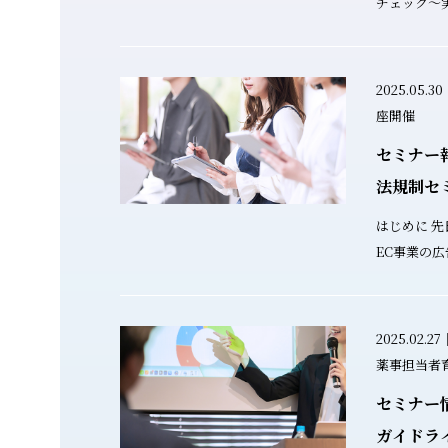
チェック〜実践
年7月29日
（Zoom） 約100名 お申込み数 85.7% 満足度
（大変満足＋満足／
2025.05
にご応募・
座開催
ございました。 終了後アンケートで
セミナー
の方に「大
いただき、
法規制セ
ます。 受講者のご感想（一部抜粋） ✓ 具体的
はじめに 先日、オンラインにて「2025春｜
なプロンプト
EC事業の
を使う際の注意
を開催いたしました。 
に基づいた内
EC事業の
ミナーの内容 薬事の実務で日々悩まれ
として、要
2025.02
方の一助と
新の特商法
薬事担当者
ベースでお届けしま
ることを目的に、 EC事業者
域・苦手な領域 ▸人間にしかでき
セミナー
告法規制の
実践で使えるプロン
しました。 多数のご参加をいただき、活発な
ガイドラ
的に効率化