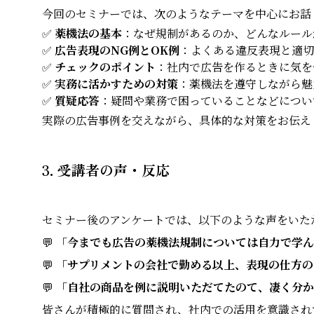
今回のセミナーでは、次のようなテーマを中心にお話
✅
薬機法の基本
：なぜ規制があるのか、どんなルール
✅
広告表現のNG例とOK例
：よくある違反表現と適切
✅
チェックのポイント
：社内で広告を作るときに気を
✅
実務に活かすための対策
：薬機法を遵守しながら魅
✅
質疑応答
：疑問や業務で困っていることなどについ
実際の広告事例を交えながら、具体的な対策をお伝え
3. 受講者の声・反応
セミナー後のアンケートでは、以下のような声をいた
💬
「今までも広告の薬機法規制については自力で学ん
💬
「サプリメントの会社で勤める以上、表現の仕方の
💬
「自社の商品を例に説明いただてたのて、凄く分か
皆さんが積極的に質問され、社内での活用を意識され