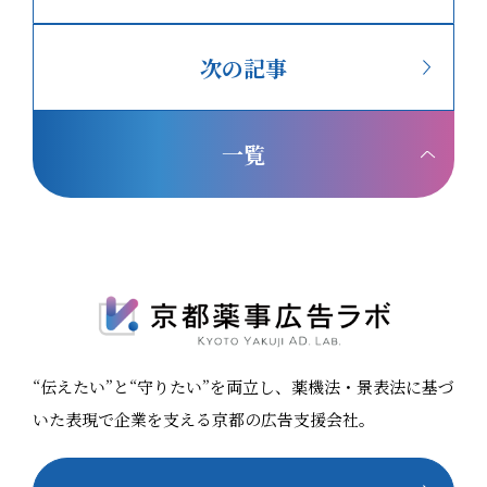
保
結んだ業務提携を機に、クライアント企業様により安心
京都薬事
してご相談いただける、専門家の知見を活かした連携に
スター協
 身体
次の記事
よる体制を築いてまいります。 SPRIM JAPAN様のご紹
ェックの
機法
介 食は、国境を越えて行き交う時代へ。けれど国が変わ
するオン
のみ可能で
れば、食品関連の法規も、ラベルの表示ルールも変わり
了後には
するといっ
一覧
ます。 SPRIM JAPAN様が行うのは、海外から日本へ、
会」の伴
品や一般化
日本から海外へ——両方向の食品ビジネスに立ちはだか
題をお持ち
ける扱いの
る「法規制」という壁を取り除くこと。 壁を取り除くサ
概要 開催日時 2026年7月29日（水）14:00〜15:00
ポートは、確認すべき食品関連法規を的確に見極め、複
【14:0
雑な規制を正しく読み解くことから始まります。原料一
ミナー 【14:40〜15:00】美容薬機法マスター協会 サ
品防止や衛
つひとつの使用可否を調査したうえで、食品ラベルの表
ービス説明会 開催形式 オンライン（Zo
可化粧品人
示等細かな箇所を含めた内容を、専門の担当者が最後ま
無料 申込方法 こちらの申込フォームよりお申し込み
酸化は可）
で対応します。 煩雑で専門的な業務を網羅することで、
ください 対象者 化粧品、健康食品などの美容健康商材
“伝えたい”と“守りたい”を両立し、薬機法・景表法に基づ
クライアント企業様は頭を悩ませることなく、本来注力
関わる方 薬事担当者 / 広告表現チェック担当者 / 広告制
すべき商品開発やビジネス展開に集中することができま
作担当者 主催 美容薬機法マスター協会 講師 橋本 圭子
いた表現で企業を支える京都の広告支援会社。
す。SPRIM JAPAN様は、国境をまたぐ食のビジネスを
（京都薬事広
療機会を失
裏でしっかりと支える、「縁の下の力持ち」として寄り
内容 本セミナーは2部構成です。前半40分で生成AIを使
よく使われ