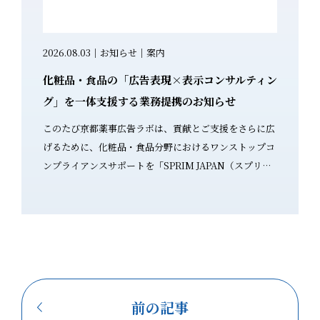
康食品・サプ
2026.08.03｜お知らせ｜案内
2026.0
化粧品・食品の「広告表現×表示コンサルティン
生成AI
を遵守し
グ」を一体支援する業務提携のお知らせ
セミナー
このたび京都薬事広告ラボは、貢献とご支援をさらに広
～「気を
感じている
げるために、化粧品・食品分野におけるワンストップコ
サルタントが解説～ 「化
と期待して
ンプライアンスサポートを「SPRIM JAPAN（スプリム
い…」と
クが高い表
ジャパン）」様と開始いたします。 業務提携のお知らせ
PR TI
停止の対象
（プレスリリースはこちら） 化粧品・食品業界では、薬
ひご覧く
について、
機法・景品表示法に基づく広告表現規制と、食品関連法
化粧品・
力を伝える
規や各種申請業務に基づく食品表示規制の対応を、同時
適合チェ
に求められるケースが増えています。 SPRIM JAPAN様
ChatG
とは、これまで複数のプロジェクトでご一緒し、広告表
により、
す。 身
現と食品表示という異なる専門性が補い合う、心強いサ
方、「ど
前の記事
 消費
ポート体制を実感してまいりました。 2026年7月31日に
夫なのか」と