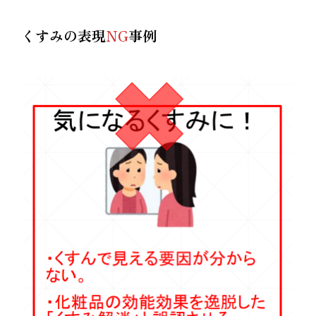
くすみの表現
NG
事例