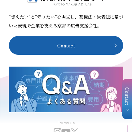
示等細かな箇所を含めた内容を、専門の担当者が最後ま
無料 申込方法 こちらの申込フォームよりお申し込み
酸化は可）
で対応します。 煩雑で専門的な業務を網羅することで、
ください 対象者 化粧品、健康食品などの美容健康商材
“伝えたい”と“守りたい”を両立し、薬機法・景表法に基づ
クライアント企業様は頭を悩ませることなく、本来注力
関わる方 薬事担当者 / 広告表現チェック担当者 / 広告制
すべき商品開発やビジネス展開に集中することができま
作担当者 主催 美容薬機法マスター協会 講師 橋本 圭子
いた表現で企業を支える京都の広告支援会社。
す。SPRIM JAPAN様は、国境をまたぐ食のビジネスを
（京都薬事広
療機会を失
裏でしっかりと支える、「縁の下の力持ち」として寄り
内容 本セミナーは2部構成です。前半40分で生成AIを使
よく使われ
Contact
添い続けています。 事業内容 海外向け加工食品の輸出
った薬機
いった表現
に伴うラベル表示レビュー・原料使用可否チェック、機
20分で
せ、薬と同
能性食品・特保申請支援、新規原料申請、化粧品原料チ
します。 【第1部 14:00〜14:40】生成AIで薬機法広告
行政が懸念
ェック、FDA申請向けOTC・医薬品臨床試験支援、医療
チェック 実践セミナー
機器・体外診断機器の法規レビュー等設立：2012年6月
広告チェック
コーポレートサイト：https://www.sprim.com/ お問い
で押さえてお
合わせ先：藤本／Email：
ためのプロン
表現は厳し
kenichi.fujimoto@sprim.net 京都薬事広告ラボと
変わらない
SPRIM JAPAN様の新しい取り組み 顧客企業様へのコン
14:40
プライアンス支援体制を強化することを目的に、業務提
会 ⑤ 美容薬機法マスター協会の活動内容・サービス詳
ります。客
Follow Us
携による新しい取り組みを実施してまいります。 相互専
細のご案内 ■ こんな方におすすめです 化粧品
や「業界
門領域の共同対応：クライアント企業様が抱える広告表
健康食品の