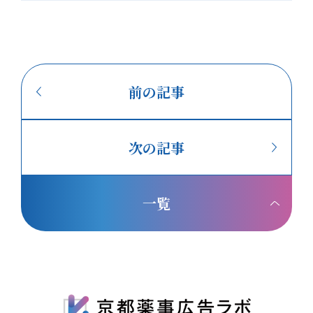
機法・景品表示法に基づく広告表現規制と、食品関連法
化粧品・
力を伝える
規や各種申請業務に基づく食品表示規制の対応を、同時
適合チェ
に求められるケースが増えています。 SPRIM JAPAN様
ChatG
とは、これまで複数のプロジェクトでご一緒し、広告表
により、
す。 身
現と食品表示という異なる専門性が補い合う、心強いサ
方、「ど
前の記事
 消費
ポート体制を実感してまいりました。 2026年7月31日に
夫なのか」と
保
結んだ業務提携を機に、クライアント企業様により安心
京都薬事
してご相談いただける、専門家の知見を活かした連携に
スター協
 身体
次の記事
よる体制を築いてまいります。 SPRIM JAPAN様のご紹
ェックの
機法
介 食は、国境を越えて行き交う時代へ。けれど国が変わ
するオン
のみ可能で
れば、食品関連の法規も、ラベルの表示ルールも変わり
了後には
するといっ
一覧
ます。 SPRIM JAPAN様が行うのは、海外から日本へ、
会」の伴
品や一般化
日本から海外へ——両方向の食品ビジネスに立ちはだか
題をお持ち
ける扱いの
る「法規制」という壁を取り除くこと。 壁を取り除くサ
概要 開催日時 2026年7月29日（水）14:00〜15:00
ポートは、確認すべき食品関連法規を的確に見極め、複
【14:0
雑な規制を正しく読み解くことから始まります。原料一
ミナー 【14:40〜15:00】美容薬機法マスター協会 サ
品防止や衛
つひとつの使用可否を調査したうえで、食品ラベルの表
ービス説明会 開催形式 オンライン（Zo
可化粧品人