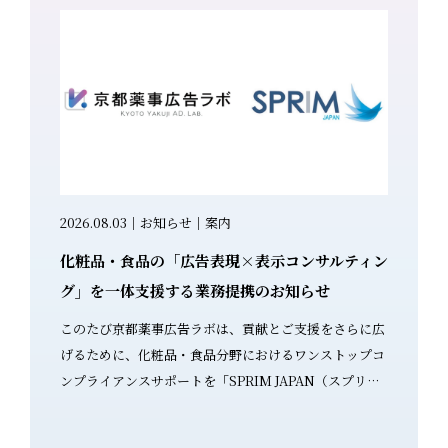
康食品・サプ
2026.08.03｜お知らせ｜案内
2026.0
化粧品・食品の「広告表現×表示コンサルティン
生成AI
を遵守し
グ」を一体支援する業務提携のお知らせ
セミナー
このたび京都薬事広告ラボは、貢献とご支援をさらに広
～「気を
感じている
げるために、化粧品・食品分野におけるワンストップコ
サルタントが解説～ 「化
と期待して
ンプライアンスサポートを「SPRIM JAPAN（スプリム
い…」と
クが高い表
ジャパン）」様と開始いたします。 業務提携のお知らせ
PR TI
停止の対象
（プレスリリースはこちら） 化粧品・食品業界では、薬
ひご覧く
について、