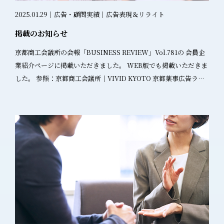
スト株式会社に対する景品表示法に基づく措置命令について 違反
要」 薬機法の適用範囲 規制対象： 薬機法の広告三要件を満たすも
件 特記表示は以下の条件を満たせば認められます： 配合目的を必
2025.01.29｜広告・顧問実績｜広告表現＆リライト
内容 バストアップサプリについて、飲むだけで豊胸効果があるよ
の BtoB広告への適用： 該当の可能性あり 薬機法の広告三要件 薬
ず併記すること 効能効果及び製剤技術に基づく表現であること 客
うな表現でInstagramで広告 食品でありながら医薬品的効果を標
機法では、以下の3つの要件すべてを満たす場合に「広告」として
掲載のお知らせ
観的に実証されていること 植物の写真などで成分を説明する場合
榜 学ぶべき点 健康食品であっても身体の変化を示唆する表現は危
規制対象となります： ①顧客誘引の意図が明らか 商品・サービス
成分名と配合目的を必ず記載すること 例：「アロエエキス：保
京都商工会議所の会報「BUSINESS REVIEW」Vol.781の 会員企
険 Instagramの投稿も従来の広告と同様の規制対象 事例2：ロー
の購入や利用を促す意図 直接的な販売促進が目的 ②商品名が明ら
湿」 記載不可の成分 成分名に「薬」の字や医薬品を想起させる字
業紹介ページに掲載いただきました。 WEB版でも掲載いただきま
ト製薬株式会社（2024年3月15日） 参考：ロート製薬株式会社に
か 特定の商品・サービスが識別できる ブランド名や製品名の記載
が含まれるものは記載不可 例：生薬、薬草、薬用植物、漢方など
した。 参照：京都商工会議所｜VIVID KYOTO 京都薬事広告ラボ
対する景品表示法に基づく措置命令について | 消費者庁 違反内容
③一般人が認知できる状態 重要： 「一般人」とは「広告主以外の
改正のポイント 1. 特記表示の定義に変更あり 旧定義：「商品に配
では、京都に限らず全国各地の企業様とお取引させていただいて
Instagramのタイアップ投稿をランディングページに転用 転用先
人」という広い概念 BtoB向けであっても、広告主以外が認知可能
合されている成分中、特に訴求したい成分のみを目立つよう表示
います。 ただ、地元企業の方や、京都に住んだことがあるという
ページでタイアップ投稿であることが不明瞭 ステマ規制に抵触 学
であれば該当 BtoB広告でも薬機法が適用される理由 「一般人が認
する事である。」 新定義：「化粧品における広告や包装におい
クライアント様とは京都という地に親近感を持っていただけま
ぶべき点 SNS投稿を他の広告媒体に掲載する際は、必ず「タイア
知できる状態」の解釈が鍵となります。薬機法における「一般
て、商品に配合されている成分中、特定の成分を表示することで
す。 地元の話で盛り上がるのはビジネスでもあるあるですね。 屋
ップ投稿」であることを明記 「PR」等の表記が必要 大手企業でも
人」は、広告主以外の人を指すため、以下のような場合でも適用
ある。」 この変更により、成分を強調しているかどうかに関わら
号にも京都という言葉を入れているので、地元愛深めでこれから
見落としがちな盲点 実践的な管理体制の構築 必要なアクション 1.
される可能性があります： 営業担当者が顧客企業に提示する資料
ず、特定成分を表示することが特記表示の対象となりました。 2.
も頑張っていこうと思います。 薬機法など広告表現にお悩みの方
NG表現リストの作成と共有 投稿者に対し、最低限のNG表現リス
販売店に配布する商品説明書 業界関係者向けのプレスリリース
配合目的の表現に関する変更 配合目的は化粧品の効能効果及び製
はご相談ください。
トを作成 驚異的効果を示す表現（「劇的」「驚異的」「奇跡的」
BtoB広告の法規制該当チェックフローチャート Step 1: 資料の目
剤技術に基づく表現とし、「事実である」という表現から「客観
等） 治癒・改善を示す表現（「完治」「根本改善」「治る」等）
的確認 質問： この資料は何のために作成されたか？ 販売促進目的
的に実証されていること」という表現に修正されました。これに
安全性を保証する表現（「肌荒れなし」「絶対安全」等） 効果を
→ Step 2へ 教育・情報提供のみ → Step 3へ Step 2: 薬機法三要件
より、より厳格な根拠が求められるようになりました。 3. 統括的
断言する表現（「必ず」「絶対に」「100%」等） 2. チェック体
チェック ①顧客誘引の意図はあるか？ Yes → 次の要件へ No → 薬
成分の表示に関する変更 「植物成分」「植物抽出液」「海藻エキ
制の整備 事前チェック体制 投稿前の必須チェック工程 薬事責任者