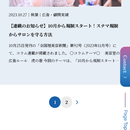
以下の方法が効果的です： 資料に明確な用途制限を記載 定期的な
講座をさせていただいています。（２時間） EC事業者～入門編～
社内教育の実施 使用許可制度の導入 不適切使用の監査体制構築 ま
のケース 【最低限知っておきたい広告法規制～入門編～】（１）
2023.10.27｜執筆｜広告・顧問実績
とめ BtoB広告における薬機法・景品表示法の適用は、一般消費者
EC 事業を取り巻く法規制（２）景品表示法の基本 ・景品表示
【連載のお知らせ】10月から規制スタート！ステマ規制
向け広告とは異なる複雑な判断が必要です。重要なポイントは以
法の対象 ・不当表示について（優良誤認・有利誤認・不実証
からサロンを守る方法
下の通りです： 重要ポイント： 景品表示法はBtoB広告には適用さ
広告規制） ・No.1 表示 ・ステルスマーケティング ・
れない 薬機法は三要件を満たせばBtoB広告でも適用される 「一般
キャンペーンの注意点（３）薬機法の基本 ・薬機法の対
10月25日発刊の「全国理美容新聞」第92号（2023年11月号）に
人」は「広告主以外の人」を指す広い概念 教育用資料は適切な管
象 ・薬機法上の広告の三要件 （カテゴリー別ポイント解
て、コラム連載が掲載されました。 〇コラムテーマ〇 美容室の
理により薬機法適用外となる可能性 社内での位置づけ共有と管理
説） ① 健康食品 ② 機能性表示食品 ③ 化粧
広告ルール 虎の巻 今回のテーマは、「10月から規制スタート！
体制が重要 BtoB広告の適切な管理により、コンプライアンスを確
品 ・化粧品の 範囲 ・画像やイラストの注意
ステマ規制からサロンを守る方法」です。 （隔月連載で、今回が
保しながら効果的な情報発信を実現できます。定期的な社内教育
点（使用前後、実験例、浸透表現） ・体験談の表現 な
最終回です！） お客様に自店の口コミ投稿を依頼したり、SNS投
と専門家との連携により、安全で効果的なBtoB広告活動を継続し
ど ・リライトしてみよう（４）まとめ 、 質疑応答 1. 各
稿キャンペーンをする際は要注意です。 広告とみなされるにも関
ていくことが重要です。 本記事は薬機法・景品表示法の一般的な
社によって取り扱い商品カテゴリーや業態が異なるため、 事前
わらず、広告であることが分からない投稿などはステマ（ステル
解釈に基づいて作成されています。具体的な案件については、薬
打ち合わせを行い、最適な講習プランをご提案しています。 2. 中
スマーケティング）といわれ、 景品表示法で規制されるようにな
1
2
事法務に詳しい専門家にご相談ください。 京都薬事広告ラボ株式
級者や広告制作者向けの「薬事コピー実践講座」は有料で受けた
りました。 キャンペーン施策や目的に応じて、お客様へ広告であ
会社では、最新の法令動向を踏まえた実践的なアドバイスで、貴
まわっております。 3. オンライン講習は各回９９名まで参加可能
ることが分かる表記をしていただく必要があります。 例えば、
社の事業成長をサポートいたします。 専門家への相談はこちら
となっております。 4. 対面での研修・講座も可能です。（関西圏
Instagramだと「タイアップ投稿」であることを示すことも容易
以外では交通費をご請求させていただきます。） 研修・講習の特
になりましたね😊 なんとなく知ってはいるけど…とうやむやにし