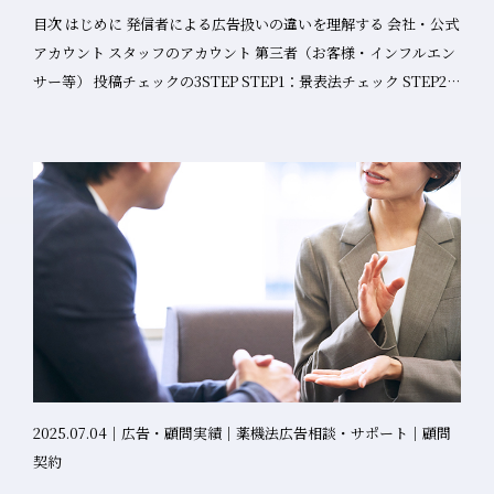
報調査を実施し、その結果として信頼できる代行機関のリストを
目次 はじめに 発信者による広告扱いの違いを理解する 会社・公式
公開しました。 弊社のサービス内容 弊社では、韓国化粧品企業様
アカウント スタッフのアカウント 第三者（お客様・インフルエン
の日本市場進出を包括的にサポートするため、以下のサービスを
サー等） 投稿チェックの3STEP STEP1：景表法チェック STEP2：
提供しております： 法規制対応サービス 日本の薬機法（旧薬事
薬機法該当性の判断 STEP3：表示内容の分類と個別チェック SNS
法）に関するコンサルティング 成分や市場に関する調査 マーケテ
で措置命令を受けた実例 事例1：株式会社アクガレージ及びアシス
ィング支援 日本市場調査・分析 販路開拓支援 流通パートナー紹介
ト株式会社 事例2：ロート製薬株式会社 実践的な管理体制の構築
プロモーション戦略立案 ラベリング・表示対応 日本語ラベリング
必要なアクション チェック体制の整備 教育・研修の実施 SNS特有
作成 薬機法準拠の表示確認 パッケージデザイン調整 日本市場進出
のリスクと対策 プラットフォーム別注意点 炎上リスクへの対策 ま
の重要性 日本は世界第3位の化粧品市場規模を誇り、品質に対する
とめ はじめに SNSマーケティングが企業の重要な戦略となった現
要求水準が高く、新しい美容トレンドに敏感な消費者が多い魅力
在、薬機法や景表法の規制は従来の広告媒体を超えて、
的な市場です。特に以下の点で韓国化粧品企業にとって重要な市
Instagram、YouTube、X（旧Twitter）、Threadsなど、あら
場となっています： 重要事項のご案内 韓国化粧品協会より以下の
ゆるSNSプラットフォームに及んでいます。 中小企業の薬事担当
重要事項が明記されています： 「本リストに掲載された代行機関
者にとって、SNS運用における法的リスクの理解と適切な管理体
は、韓国化粧品協会が公式に認定または推薦する機関ではなく、
制の構築は、もはや避けて通れない重要な課題です。本記事で
各会員企業におかれましては参考資料としてご活用ください。本
は、SNS運用で特に注意すべき薬機法・景表法のポイントを実践
2025.07.04｜広告・顧問実績｜薬機法広告相談・サポート｜顧問
案内を通じて協会が経済的利益を得ることはなく、代行機関との
的に解説します。 発信者による広告扱いの違いを理解する SNS運
契約
実際の業務進行時に発生する問題について、協会は民事・刑事上
用において最も重要なのは、「誰が」「どのような立場で」発信