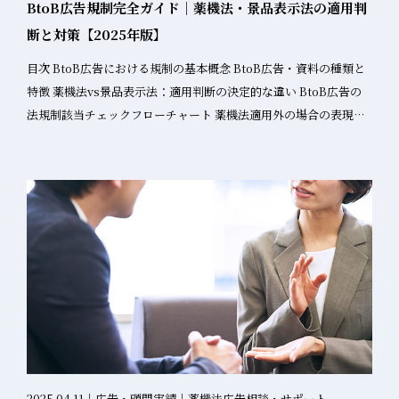
の責任を負いません。」 弊社といたしましては、この掲載を機
BtoB広告規制完全ガイド｜薬機法・景品表示法の適用判
するかによって、広告扱いになるか否かが決まることです。 1. 会
に、より一層韓国化粧品企業様への質の高いサービス提供に努め
断と対策【2025年版】
社・公式アカウント 必ず広告扱いとなります。薬機法・景表法の
てまいります。 最近の日本市場動向 K-ビューティーの成長 韓国化
規制が全面的に適用されます。 2. スタッフのアカウント 立場や目
目次 BtoB広告における規制の基本概念 BtoB広告・資料の種類と
粧品の日本向け輸出は、2017年の1億9,000万ドルから2021年には
的によっては広告扱いとなります。 会社の指示で投稿する場合：
特徴 薬機法vs景品表示法：適用判断の決定的な違い BtoB広告の
5億8,452万ドルまで増加し、5年間で年平均32.4%の成長率を記録
広告扱い 業務の一環として投稿する場合：広告扱い 完全に個人的
法規制該当チェックフローチャート 薬機法適用外の場合の表現自
しています。現在、日本の化粧品輸入市場において韓国は第2位の
な投稿：非広告（ただし、会社との関連性が明確な場合は要注
由度とリスク 実務対策：教育用資料の位置づけと社内共有 よくあ
地位を占めています。 人気カテゴリー スキンケア製品（特にシカ
意） 3. 第三者（お客様・インフルエンサー等） 投稿内容を指示し
る質問と回答 BtoB広告における規制の基本概念 BtoB（Business
ケア、レチノール配合品） マスクパック クッションファンデーシ
て依頼すれば広告扱い、自発的な投稿であれば非広告です。 広告
to Business）広告は、一般消費者向けの広告とは異なる規制適用
ョン リップティント アイシャドウパレット 消費者動向 10代：
扱いとなるケース 投稿内容を具体的に指示 投稿のタイミングを指
の考え方が存在します。多くの企業が見落としがちなのが、
72.9%が韓国化粧品使用経験あり 20代：61.7%が使用経験あり 30
定 特定の表現を使用するよう依頼 報酬を支払って投稿を依頼 重要
「BtoBだから薬機法や景品表示法は関係ない」という誤解です。
代：51.2%が使用経験あり 弊社の強み 専門知識と経験 日本の化粧
なポイント 会社・公式以外のアカウントが広告投稿を行う場合
実際には、BtoB広告においても薬機法の適用可能性があり、適切
品法規制に関する深い知識 薬機法対応の専門スタッフ 実績と信頼
は、「PR」「広告」「タイアップ」等、広告であることがわかる
な判断基準を理解することが重要です。 なぜBtoB広告規制が重要
性 多数の国内化粧品企業様との取引実績 韓国化粧品協会掲載によ
文言を明示する必要があります（ステマ規制対応） Instagram、
なのか コンプライアンス違反のリスク回避 営業資料の効果的な活
る信頼性 継続的なフォローアップ体制 透明性の高い料金体系 まと
YouTube、X、Threads等、媒体を問わず適用されます 投稿チェ
用 教育用資料の適切な管理 プレスリリースでの表現最適化 BtoB
め この度の韓国化粧品協会への掲載は、弊社にとって大変光栄な
ックの3STEP SNS投稿の薬事チェックは、以下の3ステップで体
広告・資料の種類と特徴 BtoB向けの広告・資料には、以下のよう
ことであり、韓国化粧品企業様への更なるサービス向上の機会と
系的に行います。 STEP1：景表法チェック 確認項目 虚偽誇大な内
な種類があります。それぞれ異なる規制適用の可能性があるため、
捉えております。 日本市場への進出をご検討中の韓国化粧品企業
容はないか（優良誤認） 価格や取引条件に関する誤認表示はない
種類別の理解が不可欠です。 1. 営業担当者向け資料 特徴： 営業現
2025.04.11｜広告・顧問実績｜薬機法広告相談・サポート