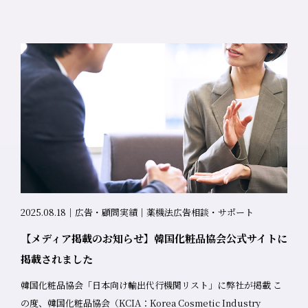
るわけではありません。 最終的に、 どこまでリスクを取るのか ど
告づくりのトータルコンサルティングです。 ターゲット女性の潜
した。 放送内容について ２週にわたって放送していただきます 第
んなブランドとして見せたいのか どの表現を選ぶのか こうした判
在ニーズ洗い出し ライフステージと感情に寄り添うメッセージン
1週目：9月28日放送 「一般の方が化粧品やサプリを購入する際に
断は、人が行う部分が大きく残ります。 だからこそ、企業の状況
グ 効能と感情的メリットの融合 理想像の解像度を高めるコピーラ
気を付けるべき広告表現のポイント」 多くの方が経験されている
に応じて、さまざまな形で課題解決をお手伝いできていること
イティング 薬機法を守りながら心に響く広告づくり 女性向け美
トラブルを避けるために： 知らない間に定期購入になっていた シ
に、大きなやりがいを感じています。 薬機法顧問として私たちが
容・ボディケア商品のLP改善は、コンプライアンスと購買促進の
ミやしわが消えると思っていたけれど、実際は違ったなどの誇大
大切にしていること 私たちが目指しているのは、「指摘して終わ
両立が鍵です。私たちは、その両方を実現するサポートをしてい
広告 購入者が気を付けるポイント このようなことにならないよ
る」薬機法チェックではありません。 事業やブランドの背景を理
ます。 詳細については、お気軽にご連絡ください。 無料相談はこ
う、消費者目線で広告の見方を解説いたします。 第2週目：10月5
解し 正しさと訴求力のバランスを考え チームとして前向きに進め
ちら https://kyk-lab.com/works/1936/
日放送 「薬事広告コンサルタントになった経緯と起業のきっか
る関係性を築くこと 薬機法対応は、単なるリスク管理ではなく、
け」 私がなぜこの道に進んだのか、起業に至った背景をお話しす
事業を成長させるための一つのプロセスです。そのプロセスに、
るとともに、美容に関するこだわりもお話しています。 ぜひ聴い
伴走する存在でありたいと考えています。 スポットの薬事相談か
ていただければと思います 普段は企業様向けのお仕事が中心です
ら、薬機法顧問としての継続的なサポートまで対応しています。
が、今回は一般の消費者の皆様にも役立つ内容をお話しさせてい
2025.08.18｜広告・顧問実績｜薬機法広告相談・サポート
薬機法チェック・薬事相談のその先へ 薬機法チェックはゴールで
ただきました。 お時間がございましたら、ぜひお聴きいただけれ
はなく、スタートです。 課題を整理し、どうすれば前に進めるの
【メディア掲載のお知らせ】韓国化粧品協会公式サイトに
ばと思います。 番組名： キンスミクラス放送日： 第1週 9月28
かを一緒に考える。そのために、私たちはこれからも対話と現場
掲載されました
日、第2週 10月5日（予定）出演者： 金寿美（TBCA）、橋本圭子
を大切にしていきます。 当社では、薬機法コンサル・薬事相談・
（京都薬事広告ラボ株式会社） 聴取方法 Stand.fmアプリ各回8:30
韓国化粧品協会「日本向け輸出代行機関リスト」に弊社が掲載 こ
薬機法顧問として、企業規模や体制に応じた柔軟な支援を行って
配信https://stand.fm/channels/646b178e0b5e6b2d87f9f787
の度、韓国化粧品協会（KCIA：Korea Cosmetic Industry
います。表現チェックにとどまらない薬事サポートをお求めの方