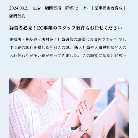
することで、スムーズに審査を通せます。特に初めての場合はプ
などもご相談のうえ最適な内容で執筆・監修いたします。 お気軽
引の意図、②商品名の明示、③一般人の認知可能性）を満たす場
2024.03.21｜広告・顧問実績｜研修/セミナー｜薬事担当者育成｜
ロのサポートがおすすめです。 マーケティングと法務の連携を密
にお問い合わせください。 専門記事のご相談はこちら
合は、BtoB向けであっても薬機法の規制対象となります。特に
顧問契約
にする 広告制作の段階から法務担当者を巻き込みましょう。完成
「一般人」は「広告主以外の人」を指すため、営業先の企業担当
経営者必見！EC事業のスタッフ教育もお任せください
してから修正すると手間がかかるので、早い段階で共有するのが
者も含まれます。 Q2: 教育用資料なら何でも書いて良いのでしょ
ポイントです。 まとめ 薬機法チェックは確かに重要ですが、基本
うか？ A2: 教育用資料は薬機法適用外となる可能性が高いものの、
薬機法・景品表示法対策！社員研修の準備はお済みですか？ 少し
を押さえれば怖くありません。 最初は難しいと感じるかもしれま
虚偽・誇大な内容ばかりでは資料の目的を果たせません。また、
ずつ春の訪れを感じる今日この頃。 新入社員や人事異動など人の
せんが、 「誇大表現をしない」「根拠のある表示にする」「医薬
無断転用により広告として使用されるリスクもあるため、適切な
入れ替わりが多い春がやってきました。 この時期になると経営者
品的な効果を言わない」という3つを意識するだけで、かなりの部
位置づけの明記と管理が必要です。 Q3: プレスリリースの薬機法
やマネージャーポジションの方々の頭を悩ませるのが教育です
分をカバーできます。 「まずはNGワードリストを確認してみる」
適用はどう判断すればよいでしょうか？ A3: プレスリリースは一
ね。 薬機法（薬事法）や景品表示法の規制についてスタッフは正
「チェックリストを作る」など、できるところから始めてみてく
般に公開される性質上、薬機法の三要件を満たしやすく、規制対
しく理解できていますか？ 「またイチから教えないと」 「教育担
ださいね。 このサイトでも「薬機法のきほん」という無料動画講
象となる可能性が高いです。特に新商品の発表や効果・効能に関
当者がいなくなってしまった」 「よい講座や講師を探したいが手
座、 「健康食品NGワードリスト」をプレゼント中です！（下部バ
する内容を含む場合は、承認内での表現が必要です。 Q4: 景品表
が回らない…」 そういったお悩みをよく耳にします。 そこで、京
ナー参照ください） 広告審査をクリアしたい！という事業者様は
示法はBtoB広告には適用されないのでしょうか？ A4: 景品表示法
都薬事広告ラボの薬事コンサルティングのサブスクプラン（バリ
ぜひお気軽にお問い合わせください。 セミナー研修やご相談はこ
は一般消費者向けの表示を規制対象としているため、BtoB広告は
ュー以上）において研修が無料で提供されるようになっているの
ちらから 無料動画講座、NGワードリストを無料プレゼント中！
原則として適用外です。ただし、BtoB取引でも最終的に一般消費
をもっと知ってもらいたいと思い周知させていただきます。 どん
者に影響を与える可能性がある場合は、注意が必要です。 Q5: 社
な社内研修・講習をしてもらえるの？ 新入社員や久しく広告規制
内で教育用資料の位置づけを共有する最も効果的な方法は？ A5:
の講座を受けていないスタッフに向けては、以下のような内容で