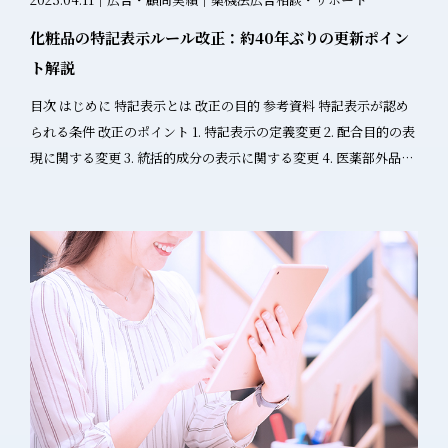
様は、ぜひお気軽にご相談ください。豊富な経験と専門知識を活
か（有利誤認） 広告投稿の場合、「PR」等の表記があるか（ステ
場での商品説明に使用 技術的な詳細情報を含む 効果・効能の具体
かし、お客様の日本市場進出を成功に導くため、全力でサポート
マ規制） STEP2：薬機法該当性の判断 表示が商品の広告に当たれ
化粧品の特記表示ルール改正：約40年ぶりの更新ポイン
的な説明が必要 規制リスク： 高（薬機法適用の可能性大） 2. 販売
いたします。 K-ビューティーの更なる発展と、韓日両国の美容業
ば薬機法が適用されます。 商品名や商品画像の掲載 商品の特徴や
ト解説
店向け資料 特徴： 販売促進を目的とした情報提供 商品の差別化要
界の交流促進に貢献できるよう、今後も努力してまいります。 お
効果に関する言及 購入を促す表現 STEP3：表示内容の分類と個別
素を強調 売上向上のための訴求ポイント 規制リスク： 高（薬機法
問い合わせ 日本向け化粧品輸出に関するご相談やお見積りについ
目次 はじめに 特記表示とは 改正の目的 参考資料 特記表示が認め
チェック 投稿内容を以下の3つに分類し、それぞれの基準でチェッ
適用の可能性大） 3. 業者向け資料 特徴： 卸売業者や流通業者向け
ては、以下よりお気軽にお問い合わせください。 韓国化粧品協会
られる条件 改正のポイント 1. 特記表示の定義変更 2. 配合目的の表
クします。 A. 一般情報 内容例：季節的な肌の変化、美容・トレン
商品の流通・販売に関する情報 市場データや競合分析を含む 規制
掲載企業として、信頼性の高いサービスをお約束いたします。 関
現に関する変更 3. 統括的成分の表示に関する変更 4. 医薬部外品の
ド情報など チェックポイント：商品と直接関連付けていないか B.
リスク： 中（内容によって薬機法適用の可能性） 4. 教育用資料 特
連サービス 薬機法コンサルティング 日本市場調査 販路開拓支援
有効成分に関する変更 実務への影響と対応策 まとめ はじめに 化
商品説明 チェックポイント 保証的表現はないか（「絶対に」「必
徴： 知識習得や理解促進が目的 学術的・技術的な情報提供 販売促
粧品業界に携わる皆様 化粧品の特記表示のルールが約40年ぶりに
ず」等） 効能効果の逸脱はないか 基本的な薬機法ルールを守れて
進が直接的な目的ではない 規制リスク： 低（適切な位置づけによ
更新されました（令和7年3月10日付）。 本記事では、改正の重要
いるか C. 使用体験談★ 最重要チェック項目 効能効果や安全性に関
り薬機法適用外となる可能性） 5. 報道機関向け資料（プレスリリ
ポイントと実務への影響について解説します。 特記表示とは 特記
わる表現はないか 使用法、使用感、香りのイメージの範囲に留ま
ース） 特徴： 企業の発表事項を報道関係者に提供 客観的な事実の
表示とは、化粧品中のある特定成分を抜き出して記載することで
っているか 薬機法ガイドラインF7.3の基準を満たしているか 体験
伝達が中心 広く一般に公開される可能性 規制リスク： 高（薬機法
す。 従来は、このような表示があたかもその成分が有効成分と誤
談の判断基準 文章：発信者が主語になっていれば体験談（「私の
適用の可能性大） 薬機法vs景品表示法：適用判断の決定的な違い
認させる恐れがあるため禁止されていましたが、 今回の通知に基
肌が～」「～と思った・感じた」） 画像・動画：使用方法の説明
景品表示法の適用範囲 規制対象： 一般消費者向けの表示 BtoB広
づき、一定の条件下で認められることになりました。 改正の目的
はOK。使用前後の比較画像・動画は効果表現となりNG SNSで措
告への適用： 非該当 景品表示法は一般消費者の自主的かつ合理的
今回の改正目的は「化粧品の広告を巡る環境の変化を考慮し、よ
置命令を受けた実例 事例1：株式会社アクガレージ及びアシスト株
な選択を確保することを目的としているため、BtoB広告は原則と
り理解しやすい表現に修正するため」とされています。 参考資料
式会社（2021年11月9日） 参考：株式会社アクガレージ及びアシ
して規制対象外です。 詳細はこちら： 消費者庁「景品表示法の概
厚労省通知（PDF） 新旧対照表（PDF） 特記表示が認められる条