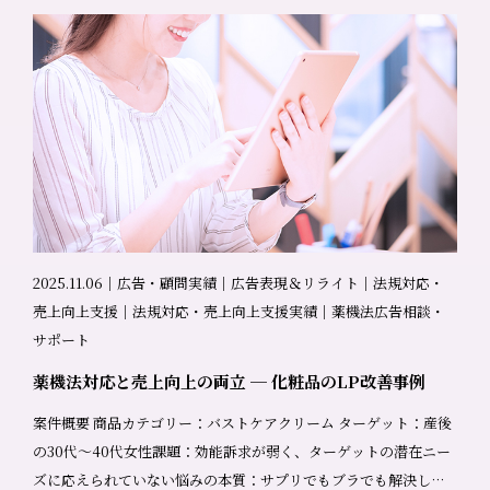
法令に適合しているかどうかを確認することは、薬機法支援の大
切な役割のひとつです。しかし、実際の現場で求められているの
は、単なる「確認作業」だけではないと、私たちは感じていま
す。 私たちは、セミナーの現場や複数のクライアント訪問を通じ
て、改めてその思いを強くしました。 薬機法コンサルは「確認作
業」だけでは不十分 条文に照らして「これはOK」「これはNG」
と判断するだけであれば、一定の知識があれば対応は可能です。
しかし、その判断だけでは、 なぜこの表現にこだわっているのか
なぜ修正に納得できないのか 本当は何を伝えたいのか といった、
広告や事業の本質的な部分までは見えてきません。 薬機法チェッ
2025.11.06｜広告・顧問実績｜広告表現＆リライト｜法規対応・
クの目的は、表現を制限することではなく、事業やブランドを前
売上向上支援｜法規対応・売上向上支援実績｜薬機法広告相談・
に進めること。そのためには、「合っているかどうか」ではな
サポート
く、「何が課題なのか」を一緒に整理する視点が欠かせません。
薬機法対応と売上向上の両立 ─ 化粧品のLP改善事例
なぜ薬事コンサルとしてクライアント訪問を行うのか 私たちが、
可能な限りクライアント訪問を行っているのには理由がありま
案件概要 商品カテゴリー：バストケアクリーム ターゲット：産後
す。 現場でしか分からない組織・体制・DXの状況 オンラインのや
の30代～40代女性課題：効能訴求が弱く、ターゲットの潜在ニー
り取りだけでは分からない、組織体制、決裁フロー、チーム間の
ズに応えられていない悩みの本質：サプリでもブラでも解決しな