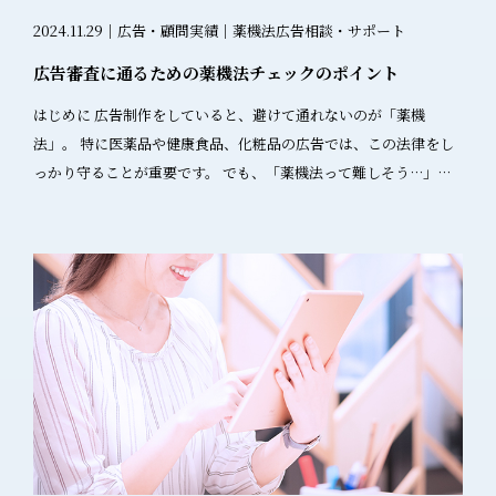
機法適用外 ②商品名は明確か？ Yes → 次の要件へ No → 薬機法適
ス」「動物成分」「ハーブエキス」など、個別成分でなく統括的
による最終確認 外部専門家によるダブルチェック（必要に応じ
2024.11.29｜広告・顧問実績｜薬機法広告相談・サポート
用外 ③広告主以外が認知できる状態か？ Yes → 薬機法適用あり
成分の場合は配合目的の記載は不要という記載が削除されまし
て） 事後対応体制 問題発見時の即座修正・削除体制 該当アカウン
No → 薬機法適用外 Step 3: 教育用資料の位置づけ確認 質問： 資
広告審査に通るための薬機法チェックのポイント
た。 今後は、統括的成分についても： 該当する「表示成分名」
トへの迅速な連絡手段 改善措置の記録・報告体制 3. 教育・研修の
料の位置づけは適切に管理されているか？ 適切な管理 → 薬機法適
「配合目的」 の記載が必要となると考えられます。 4. 医薬部外品
実施 対象者別の研修プログラム 公式アカウント運用者：薬機法・
はじめに 広告制作をしていると、避けて通れないのが「薬機
用外 管理不十分 → 薬機法適用の可能性 判定結果に基づく対応 薬
の有効成分に関する変更 これまで医薬部外品の有効成分でもある
景表法の基礎知識 スタッフ：個人アカウントでの注意点 協力イン
法」。 特に医薬品や健康食品、化粧品の広告では、この法律をし
機法適用あり： 承認・認証・届出の範囲内での表現 虚偽・誇大表
ビタミンA、Eなどについて、化粧品の配合目的として「肌荒れを
フルエンサー：依頼投稿時の遵守事項 SNS特有のリスクと対策 炎
っかり守ることが重要です。 でも、「薬機法って難しそう…」と
現の禁止 適切な根拠データの準備 薬機法適用外： 表現の自由度が
防ぐ」と記載することは、有効成分と誤認を与えることから不可
上リスクへの対策 予防策 投稿前の複数名によるチェック 過去の炎
思っていませんか？実は、基本のルールを押さえておけば初心者
高い ただし、虚偽・誇大表現のリスク管理が必要 薬機法適用外の
とされていました。 今回の通知により、以下の条件を満たせば記
上事例の定期的な学習 危機管理マニュアルの整備 発生時の対応 迅
でも問題なく対応できます！ この記事では、広告業界の初心者や
場合の表現自由度とリスク 表現の自由度 薬機法の適用がない場
載可能となりました： 広告全体から明示・暗示を問わず有効成分
速な事実確認と対応判断 適切な謝罪と改善策の提示 再発防止策の
法務・マーケティング担当者の方に向けて、 薬機法チェックのポ
合、以下の表現が可能になります： 効能効果の表現 承認の範囲を
と誤解を与えないこと 配合目的が客観的な実証に基づくこと 実務
公表 まとめ SNSマーケティングにおける薬機法・景表法の遵守
イントをわかりやすく解説します。 薬機法の基本ルールをざっく
超えた効果の説明 実際の使用結果に基づく具体的な効果 安全性の
への影響と対応策 今回の改正により、化粧品のパッケージやウェ
は、単なる法的リスクの回避にとどまらず、消費者との信頼関係
り理解 薬機法を簡単に言うと、「消費者を医薬品と誤解させない
表現 科学的根拠に基づく安全性データの提示 副作用情報の詳細な
ブサイト、カタログなどの広告表現を見直す必要があります。特に
構築の基盤となります。 成功のためのポイント 発信者の立場によ
広告を作りましょう」という法律です。以下の3つが広告作成で守
説明 事実の表現 臨床試験データの詳細な開示 競合製品との客観的
以下の点に注意しましょう： 成分表示の見直し 配合目的の表現の
る広告扱いの違いを正確に理解 体系的な3STEPチェック体制の構
るべき鉄則です。 誇大表現の禁止 NG例: 「これを飲むだけで絶対
比較 潜在的なリスク 虚偽・誇大表現のリスク 事実と異なる情報の
客観的な実証確認 統括的成分の表示方法の変更 医薬部外品の有効
築 実例に学ぶリスク意識の共有 継続的な教育・研修の実施 中小企
痩せる！」 ポイント: 「絶対」「完全」などの表現は避けましょ
提供 過度な効果の強調 根拠のない安全性の主張 情報伝達の阻害
成分と同じ成分を使用している場合の表現方法 猶予期間や対応期
業においては、限られたリソースの中で効率的にSNS運用の法的
う。効果を強調したい場合は、「〇〇のサポートをします」とい
過度な誇張による信頼性の低下 正確な情報伝達の妨げ 資料本来の
日があるものではないので、直ちにすべての表示物の対応が必要
リスクを管理することが重要です。基本的なルールを理解し、適
った曖昧すぎない表現を。 科学的根拠が必要（化粧品はデータ例
目的の達成困難 二次利用のリスク 教育用資料の広告目的での無断
ではありません。 新製品や新しい広告表示物から対応していく必
切なチェック体制を構築することで、安全で効果的なSNSマーケ
示✖） NG例: 「臨床試験で効果が証明されています！（※根拠な