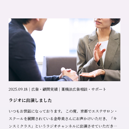
役割分担。IT化・DXの進み具合も、企業ごとに大きく異なりま
い「自信の喪失」「自分を取り戻したい」という感情的ニーズ 改
す。 医療、IT、外資系など、業界が違えば求められるスピード感
善内容：「効能」から「感情」へのシフト Before・After Before
や判断基準もまったく違います。その背景を理解せずに行う薬機
「ハリ感UP、潤い感で美しいバストへ」（効能中心、一般的な表
法チェックは、どうしても現実とズレが生じてしまいます。 薬事
現） After 「産後、諦めていた自分を取り戻す。毎日のケアが、
相談は「誰に何を伝えたいか」の理解から始まる 担当者の方と直
頑張る私を労わるひとときになる」（潜在ニーズに寄り添う） 何
接お話しすることで、広告表現の裏にある想いや、ブランドとし
を変えたのか 薬機法の枠内で、感情的訴求を強化ハリ感・潤い感
て大切にしている価値観が見えてきます。 数字だけでは測れない
という効能は守りながらも、その奥にある「自信の回復」「セル
部分を知ることで、「なぜこの表現が必要なのか」を前提にした
フケアの充足感」を訴求 ターゲット像を深掘り「サプリでもブラ
提案が可能になります。 実務に落とし込める薬機法対応・表現設
でも解決しない悩み」を言語化し、他にはない共感ポイントを創
計 理論上は正しくても、現場で運用できなければ意味がありませ
出 理想像の解像度を上げる商品使用後の「心の変化」まで想像さ
ん。 その企業の体制やフェーズに合った形で、現実的に実行でき
せることで、購買動機を高める 薬機法対応と売上向上の両立 私た
る表現・運用を一緒に考えること。それが、課題解決につながる
ちのアプローチ 薬機法の「効能表示の制限」は、実は「感情訴求
2025.09.18｜広告・顧問実績｜薬機法広告相談・サポート
薬機法支援だと考えています。 大手企業を中心に進む薬機法コン
の入口」です。 効能だけでは、顧客の心は動かない 女性は「自分
ラジオに出演しました
サルのDX化 今回の訪問を通じて強く感じたのは、薬機法チェック
がどう変わるのか」「どんな気持ちになるのか」で購買を決める
の分野でもDX化が進んでいるということです。 チェック体制のシ
薬機法の枠の中で、その感情までデザインする それが、法的にも
いつもお世話になっております。 この度、京都でエステサロン・
ステム化や、ワークフローの整備が進むことで、業務効率は確実
セーフで、売上も上がるLPの正体です。 単なる薬機法チェックに
スクールを展開されている金寿美さんにお声かけいただき、「キ
に向上しています。 ただし、システムを導入すればすべて解決す
とどまらない このプロジェクトで提供したのは、女性に売れる広
ンスミクラス」というラジオチャンネルに出演させていただきま