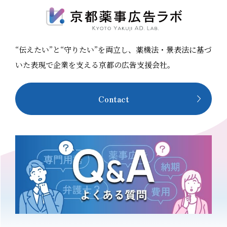
典一覧 ✨特典✨ ２週間のアフターフォロー制度（質問受け付けま
て経営を続けることはリスクがあります。 景品表示法違反を避け
す） 録画・アーカイブ配信が可 テストの実施などカスタマイズ可
るためにも、正しい広告表示ルールを知っておく必要がありま
能 講習を受講いただいたメンバー様においては、しっかり学ばれ
す。 お客様から選ばれ続けるお店は、お客様にとって誠実なお
吸収された結果、業務するうえで様ざまな疑問が沸き上がってく
“伝えたい”と“守りたい”を両立し、薬機法・景表法に基づ
店。 気になる方はぜひ、本コラムが掲載されている全国理美容新
るものです。 そのため、私共の研修・講習にはアフターフォロー
聞をお手に取ってみてください！ 全国理美容新聞 第92号（2023
いた表現で企業を支える京都の広告支援会社。
制度として２週間の間、質疑応答の窓口をご案内し受付していま
年11月号）のご購読はこちらから
す。 仕事をしていくうえで疑問に思ったことを質問でき、回答を
Contact
得ることで本当に自身の知識や経験にしていただくことができる
はずです。 また、当日受講できないメンバーがいることや、入社
時期が遅れたスタッフ様におかれてはアーカイブ配信をご視聴い
ただくことも可能です。（アーカイブ配信期間は３か月） 「確認
テストを実施してほしい」 「〇〇のことを中心に説明してほし
い」など、 一社一社に合わせた研修・講習を実現させています。
お気軽にご相談ください スタッフ一人一人のコンプライアンス意
識を高め、リスクマネジメントの一歩として大変有意義な講座内
容となっております。 サブスクプランの方は６か月おきに無料で
受講する特権を無駄にしないようにしてくださいね✨ 研修・講習