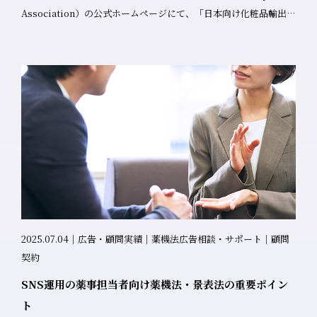
FM GIG8:00よりCチャンネル
Association）の公式ホームページにて、「日本向け化粧品輸出代
は、お気軽にご相談ください。 30分無料相談 受付中！
http://219.117.222.169:8020/giglive 10:30よりAチャンネル
行機関案内（2025年改正版）」に弊社が掲載されましたことをお
http://219.117.222.167:8020/giglive
知らせいたします。 掲載内容について 掲載機関： 韓国化粧品協会
（Korea Cosmetic Industry Association） 掲載日： 2025年8月
18日 掲載内容： 日本向け化粧品輸出代行機関リスト（2025年改正
版） 確認URL： https://kcia.or.kr/home/law/law_08.php?
type=view&no=16896&ss=page%3D%26skind%3D%26sword%
韓国化粧品協会について 韓国化粧品協会は、韓国の化粧品産業の
発展と競争力向上を目的として設立された業界団体です。韓国の
化粧品企業の海外進出支援、技術開発促進、品質向上などの活動
を行っており、K-ビューティーの世界的な普及に重要な役割を果
たしています。 掲載の背景 近年、韓国の化粧品企業の日本市場進
出への関心が高まっています。K-ビューティーブームの影響で、
2025.07.04｜広告・顧問実績｜薬機法広告相談・サポート｜顧問
日本における韓国化粧品の需要は急速に拡大しており、多くの韓
契約
国企業が日本市場への参入を検討しています。 このような背景を
SNS運用の薬事担当者向け薬機法・景表法の重要ポイン
受け、韓国化粧品協会では会員企業の海外進出支援の一環とし
ト
て、日本の化粧品関連許認可および輸出業務を代行する機関の情