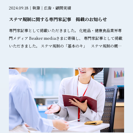
使用 社内での位置づけの混乱 意図しない薬機法違反 実務対策：教
要があります。 従来の表示物についても改版の予定があれば必ず
ティングが実現できます。 不明な点や個別の判断に迷った場合
し）」 ポイント: データや実験結果を広告に使う場合、その裏付け
育用資料の位置づけと社内共有 教育用資料の適切な管理 教育用資
2024.09.18｜執筆｜広告・顧問実績
対応した形にしておきましょう。 まとめ 約40年ぶりの改正となる
は、早めに薬機法・景表法の専門家に相談することを強くお勧め
となる資料を用意する必要があります。例えば、第三者機関の試
料は薬機法適用外となる可能性が高いものの、適切な位置づけと
今回の特記表示ルールの変更は、化粧品業界にとって大きな変化
ステマ規制に関する専門家記事 掲載のお知らせ
します。 このブログは薬機法広告規制の一般的な解説であり、個
験結果などがあると安心です。 化粧品や医薬部外品においては、
管理が不可欠です。 1. 社内での位置づけ明確化 文書化すべき内
です。適切な対応を行い、消費者に誤解を与えない、正確で分か
別の案件については必ず専門家にご相談ください。最新の法令改
事実であっても試験データや実験例の例示は禁止です。 医薬品的
専門家記事として掲載いただきました。 化粧品・健康食品業界専
容： 資料の作成目的 使用対象者の限定 使用場面の制限 管理責任
りやすい表示を心がけましょう。 ご質問やご相談がございました
正情報についても、定期的に確認されることをお勧めします。 京
効果を明示・暗示しない NG例: 日本で未承認の医薬品を「治療効
門メディア Beaker mediaさまに寄稿し、 専門家記事として掲載
者の設定 2. 資料への明記事項 必須記載事項： 【重要】この資料に
ら、お問い合わせフォームよりご連絡ください。 薬機法の広告表
都薬事広告ラボ株式会社では、最新の法令動向を踏まえた実践的
果あり」と宣伝する。 ポイント: 国内で未承認の医薬品や成分につ
いただきました。 ステマ規制の「基本のキ」 ステマ規制の概要
ついて ・これは教育用資料です ・販売促進目的で作成されたもの
現について、一人で悩むこと多くありませんか？ 薬事のプロが講
なアドバイスで、貴社の事業成長をサポートいたします。 専門家
いては、たとえ効果が期待できるとしても広告に記載してはいけ
から対策案まで解説
ではありません ・無断転載・転用を禁じます ・そのまま引用等を
師！チャット相談×動画で学べる×勉強会コミュニティ 美容薬機
への相談はこちら
ません。 よくあるミス＆注意点 初心者にありがちなミス「安心」
https://beaker.media/blogs/240823#author
行うと薬機法に抵触する可能性があります ・「広告」と表現の範
法マスター講座で即解決！
「安全」「即効性」などの言葉を使いたくなる気持ち、分かりま
https://beaker.media/blogs/240823#author ステマ規制は難し
囲が異なることにご注意ください 3. 社内教育の実施 教育内容： 薬
すよね。でも、これらは薬機法で問題になることが多いんです。
く思われがちですが、ポイントさえ押さえることができればさほ
機法の基本的な考え方 「広告」と「教育用資料」の違い 資料の適
特に「誰にとっても安全」という表現は誤解を招く可能性がある
ど難しいものではありません。 できるだけ難しい言葉を並べるこ
切な使用方法 無断転用防止の重要性 攻めた内容の広告利用防止策
ため注意が必要です。 審査でよく引っかかるNGワード 「完全に
となく、たとえ話を交えながら解説させていただきました。 読者
1. アクセス管理 対策： 資料の配布先を限定 電子ファイルのパスワ
治る」 「100%保証」 「副作用なし」 審査を通すための実践テク
にとってパッと読んだだけで、大事なポイントを押さえていただ
ード保護 印刷物の配布管理 2. 使用許可制度 対策： 資料使用前の
ニック 事前チェックリストを活用 作成した広告を以下のような視
けるよう配慮しました。 また、SEO対策もしっかりと対応させて
承認制度 使用目的の事前確認 適切な使用方法の指導 3. 定期的な監
点でチェックしましょう 表示内容の根拠があるか？ 誇張した表現
いただきました。 記事監修や執筆依頼もおまかせください 記事監
査 対策： 資料の使用状況確認 不適切な使用の早期発見 改善指導
になっていないか？ 法的リスクがある言葉を使っていないか？ 専
修や執筆依頼お承っております。 薬機法、景品表示法、ステマ規
の実施 よくある質問と回答 Q1: BtoB向けの営業資料でも薬機法の
門家に相談する 法務担当者や薬機法に詳しい外部の専門家に相談
制などの化粧品や健康食品の広告規制についてや、 その他テーマ
規制を受けるのでしょうか？ A1: はい、薬機法の三要件（①顧客誘