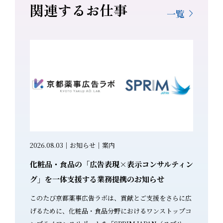
関連するお仕事
一覧
康食品・サプ
2026.08.03｜お知らせ｜案内
2026.0
化粧品・食品の「広告表現×表示コンサルティン
生成AI
を遵守し
グ」を一体支援する業務提携のお知らせ
セミナー
このたび京都薬事広告ラボは、貢献とご支援をさらに広
～「気を
感じている
げるために、化粧品・食品分野におけるワンストップコ
サルタントが解説～ 「化
と期待して