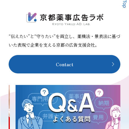
雑な規制を正しく読み解くことから始まります。原料一
ミナー 【14:40〜15:00】美容薬機法マスター協会 サ
品防止や衛
つひとつの使用可否を調査したうえで、食品ラベルの表
ービス説明会 開催形式 オンライン（Zo
可化粧品人
示等細かな箇所を含めた内容を、専門の担当者が最後ま
無料 申込方法 こちらの申込フォームよりお申し込み
酸化は可）
で対応します。 煩雑で専門的な業務を網羅することで、
ください 対象者 化粧品、健康食品などの美容健康商材
“伝えたい”と“守りたい”を両立し、薬機法・景表法に基づ
クライアント企業様は頭を悩ませることなく、本来注力
関わる方 薬事担当者 / 広告表現チェック担当者 / 広告制
すべき商品開発やビジネス展開に集中することができま
作担当者 主催 美容薬機法マスター協会 講師 橋本 圭子
いた表現で企業を支える京都の広告支援会社。
す。SPRIM JAPAN様は、国境をまたぐ食のビジネスを
（京都薬事広
療機会を失
裏でしっかりと支える、「縁の下の力持ち」として寄り
内容 本セミナーは2部構成です。前半40分で生成AIを使
よく使われ
Contact
添い続けています。 事業内容 海外向け加工食品の輸出
った薬機
いった表現
に伴うラベル表示レビュー・原料使用可否チェック、機
20分で
せ、薬と同
能性食品・特保申請支援、新規原料申請、化粧品原料チ
します。 【第1部 14:00〜14:40】生成AIで薬機法広告
行政が懸念
ェック、FDA申請向けOTC・医薬品臨床試験支援、医療
チェック 実践セミナー
機器・体外診断機器の法規レビュー等設立：2012年6月
広告チェック
コーポレートサイト：https://www.sprim.com/ お問い
で押さえてお
合わせ先：藤本／Email：
ためのプロン
表現は厳し
kenichi.fujimoto@sprim.net 京都薬事広告ラボと
変わらない
SPRIM JAPAN様の新しい取り組み 顧客企業様へのコン
14:40