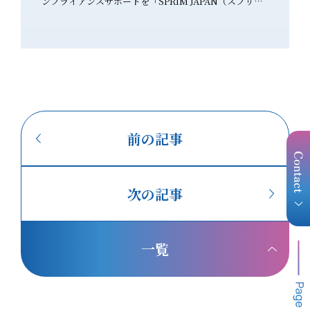
ンプライアンスサポートを「SPRIM JAPAN（スプリム
い…」と
クが高い表
ジャパン）」様と開始いたします。 業務提携のお知らせ
PR TI
停止の対象
（プレスリリースはこちら） 化粧品・食品業界では、薬
ひご覧く
について、
機法・景品表示法に基づく広告表現規制と、食品関連法
化粧品・
力を伝える
規や各種申請業務に基づく食品表示規制の対応を、同時
適合チェ
に求められるケースが増えています。 SPRIM JAPAN様
ChatG
とは、これまで複数のプロジェクトでご一緒し、広告表
により、
す。 身
現と食品表示という異なる専門性が補い合う、心強いサ
方、「ど
前の記事
 消費
ポート体制を実感してまいりました。 2026年7月31日に
夫なのか」と
保
結んだ業務提携を機に、クライアント企業様により安心
京都薬事
してご相談いただける、専門家の知見を活かした連携に
スター協
 身体
次の記事
よる体制を築いてまいります。 SPRIM JAPAN様のご紹
ェックの
機法
介 食は、国境を越えて行き交う時代へ。けれど国が変わ
するオン
のみ可能で
れば、食品関連の法規も、ラベルの表示ルールも変わり
了後には
するといっ
一覧
ます。 SPRIM JAPAN様が行うのは、海外から日本へ、
会」の伴
品や一般化
日本から海外へ——両方向の食品ビジネスに立ちはだか
題をお持ち
ける扱いの
る「法規制」という壁を取り除くこと。 壁を取り除くサ
概要 開催日時 2026年7月29日（水）14:00〜15:00
ポートは、確認すべき食品関連法規を的確に見極め、複
【14:0