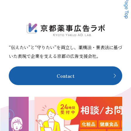
る「法規制」という壁を取り除くこと。 壁を取り除くサ
概要 開催日時 2026年7月29日（水）14:00〜15:00
ポートは、確認すべき食品関連法規を的確に見極め、複
【14:0
雑な規制を正しく読み解くことから始まります。原料一
ミナー 【14:40〜15:00】美容薬機法マスター協会 サ
品防止や衛
つひとつの使用可否を調査したうえで、食品ラベルの表
ービス説明会 開催形式 オンライン（Zo
可化粧品人
示等細かな箇所を含めた内容を、専門の担当者が最後ま
無料 申込方法 こちらの申込フォームよりお申し込み
酸化は可）
で対応します。 煩雑で専門的な業務を網羅することで、
ください 対象者 化粧品、健康食品などの美容健康商材
“伝えたい”と“守りたい”を両立し、薬機法・景表法に基づ
クライアント企業様は頭を悩ませることなく、本来注力
関わる方 薬事担当者 / 広告表現チェック担当者 / 広告制
すべき商品開発やビジネス展開に集中することができま
作担当者 主催 美容薬機法マスター協会 講師 橋本 圭子
いた表現で企業を支える京都の広告支援会社。
す。SPRIM JAPAN様は、国境をまたぐ食のビジネスを
（京都薬事広
療機会を失
裏でしっかりと支える、「縁の下の力持ち」として寄り
内容 本セミナーは2部構成です。前半40分で生成AIを使
よく使われ
Contact
添い続けています。 事業内容 海外向け加工食品の輸出
った薬機
いった表現
に伴うラベル表示レビュー・原料使用可否チェック、機
20分で
せ、薬と同
能性食品・特保申請支援、新規原料申請、化粧品原料チ
します。 【第1部 14:00〜14:40】生成AIで薬機法広告
行政が懸念
ェック、FDA申請向けOTC・医薬品臨床試験支援、医療
チェック 実践セミナー
機器・体外診断機器の法規レビュー等設立：2012年6月
広告チェック
コーポレートサイト：https://www.sprim.com/ お問い
で押さえてお
合わせ先：藤本／Email：
ためのプロン
表現は厳し
kenichi.fujimoto@sprim.net 京都薬事広告ラボと
変わらない