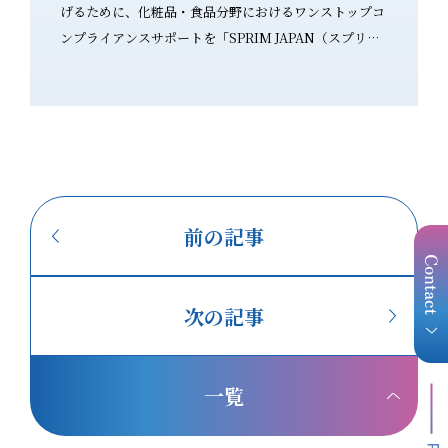
げるために、化粧品・食品分野におけるワンストップコ
サルタントが解説～ 「化
と期待して
ンプライアンスサポートを「SPRIM JAPAN（スプリム
い…」と
クが高い表
ジャパン）」様と開始いたします。 業務提携のお知らせ
PR TI
停止の対象
（プレスリリースはこちら） 化粧品・食品業界では、薬
ひご覧く
について、
機法・景品表示法に基づく広告表現規制と、食品関連法
化粧品・
力を伝える
規や各種申請業務に基づく食品表示規制の対応を、同時
適合チェ
に求められるケースが増えています。 SPRIM JAPAN様
ChatG
とは、これまで複数のプロジェクトでご一緒し、広告表
により、
す。 身
現と食品表示という異なる専門性が補い合う、心強いサ
方、「ど
前の記事
 消費
ポート体制を実感してまいりました。 2026年7月31日に
夫なのか」と
保
結んだ業務提携を機に、クライアント企業様により安心
京都薬事
してご相談いただける、専門家の知見を活かした連携に
スター協
 身体
次の記事
よる体制を築いてまいります。 SPRIM JAPAN様のご紹
ェックの
機法
介 食は、国境を越えて行き交う時代へ。けれど国が変わ
するオン
のみ可能で
れば、食品関連の法規も、ラベルの表示ルールも変わり
了後には
するといっ
一覧
ます。 SPRIM JAPAN様が行うのは、海外から日本へ、
会」の伴
品や一般化
日本から海外へ——両方向の食品ビジネスに立ちはだか
題をお持ち
ける扱いの